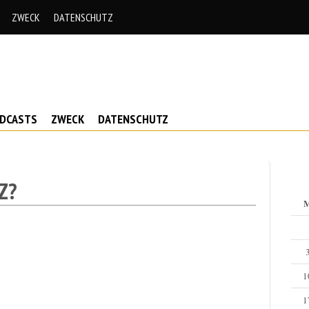
ZWECK
DATENSCHUTZ
ODCASTS
ZWECK
DATENSCHUTZ
Z?
1
1