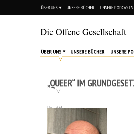
Skip
ÜBER UNS
UNSERE BÜCHER
UNSERE PODCASTS
to
content
Die Offene Gesellschaft
Liberalismus.
Ethik.
ÜBER UNS
UNSERE BÜCHER
UNSERE P
Argumente.
„QUEER“ IM GRUNDGESET
[A-]
[A+]