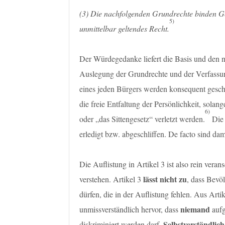
(3) Die nachfolgenden Grundrechte binden G
5)
unmittelbar geltendes Recht.
Der Würdegedanke liefert die Basis und den 
Auslegung der Grundrechte und der Verfassung
eines jeden Bürgers werden konsequent geschüt
die freie Entfaltung der Persönlichkeit, sola
6)
oder „das Sittengesetz“ verletzt werden.
Die 
erledigt bzw. abgeschliffen. De facto sind dam
Die Auflistung in Artikel 3 ist also rein veran
lässt nicht zu
verstehen. Artikel 3
, dass Bevö
dürfen, die in der Auflistung fehlen. Aus Arti
niemand
unmissverständlich hervor, dass
aufg
Selbstverständlich
diskriminiert werden darf.