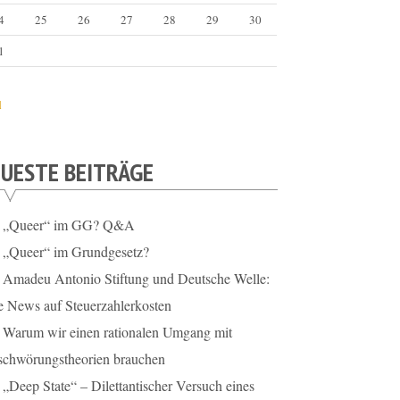
4
25
26
27
28
29
30
1
l
UESTE BEITRÄGE
„Queer“ im GG? Q&A
„Queer“ im Grundgesetz?
Amadeu Antonio Stiftung und Deutsche Welle:
e News auf Steuerzahlerkosten
Warum wir einen rationalen Umgang mit
schwörungstheorien brauchen
„Deep State“ – Dilettantischer Versuch eines