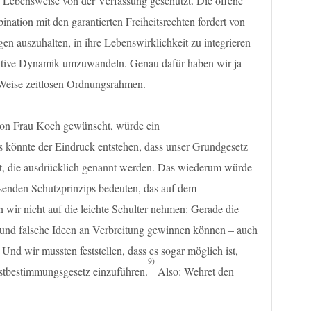
re Lebensweise von der Verfassung geschützt. Die offene
nation mit den garantierten Freiheitsrechten fordert von
n auszuhalten, in ihre Lebenswirklichkeit zu integrieren
positive Dynamik umzuwandeln. Genau dafür haben wir ja
 Weise zeitlosen Ordnungsrahmen.
 von Frau Koch gewünscht, würde ein
 könnte der Eindruck entstehen, dass unser Grundgesetz
zt, die ausdrücklich genannt werden. Das wiederum würde
enden Schutzprinzips bedeuten, das auf dem
 wir nicht auf die leichte Schulter nehmen: Gerade die
re und falsche Ideen an Verbreitung gewinnen können – auch
Und wir mussten feststellen, dass es sogar möglich ist,
9)
bstbestimmungsgesetz einzuführen.
Also: Wehret den