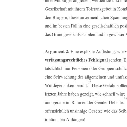
ihrer Mitbürger angreifen, werden sie und ih
Gesellschaft mit ihrem Toleranzgebot in Kombi
den Bürgern, diese unvermeidlichen Spannunge
und im besten Fall in eine gesellschaftlich 
das Grundgesetz als stabilen und in gewisser
Argument 2:
Eine explizite Auflistung, wie
verfassungsrechtliches Fehlsignal
senden: Es
tatsächlich nur Personen oder Gruppen schüt
eine Schwächung des allgemeinen und umfass
7)
Würdegedanken beruht.
Diese Gefahr sollten
letzten Jahre haben gezeigt, wie schnell wir
8)
und gerade im Rahmen der Gender-Debatte.
offensichtlich unsinnige Gesetze wie das Sel
irrationalen Anfängen!