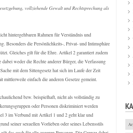
esetzgebung, vollziehende Gewalt und Rechtsprechung als
nicht hintergehbaren Rahmen für Verständnis und
. Besonders die Persönlichkeits-, Privat- und Intimsphäre
zt. Gleiches gilt für die Ehre. Artikel 2 garantiert zudem
nge dabei weder die Rechte anderer Bürger, die Verfassung
Sache mit dem Sittengesetz hat sich im Laufe der Zeit
it mittlerweile einfach die anderen Gesetze gemeint.
schaulichend bzw. beispielhaft, nicht als vollständig zu
K
lkerungsgruppen oder Personen diskriminiert werden
kel 3 im Verbund mit Artikel 1 und 2 geht klar und
rund seiner sexuellen Vorlieben oder seines Lebensstils
Ar
gilt das auch für alle queeren Personen. Die Grenze dabei