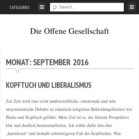
Skip
CATEGORIES
to
content
Die Offene Gesellschaft
Liberalismus.
Ethik.
Argumente.
MONAT:
SEPTEMBER 2016
KOPFTUCH UND LIBERALISMUS
Zur Zeit wird eine recht unübersichtliche, emotionale und sehr
unsystematische Debatte zu islamisch-religiösen Bekleidungsformen wie
Burka und Kopftuch geführt. Mein Ziel ist es, die liberale Perspektive
klar und deutlich herauszuarbeiten. Ich wähle dafür den eher
„harmlosen“ und deshalb schwierigeren Fall des Kopftuches. Was