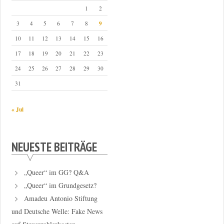
1
2
9
3
4
5
6
7
8
10
11
12
13
14
15
16
17
18
19
20
21
22
23
24
25
26
27
28
29
30
31
« Jul
NEUESTE BEITRÄGE
„Queer“ im GG? Q&A
„Queer“ im Grundgesetz?
Amadeu Antonio Stiftung
und Deutsche Welle: Fake News