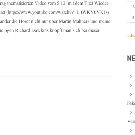
trag thematisierten Video vom 5.12. mit dem Titel Wieder
2
ässt (https://www.youtube.com/watch?v=L-tWKV0VKJs)
3
nder die Hörer nicht nur über Martin Mahners und meine
ologen Richard Dawkins knöpft man sich bei dieser
« Ju
NE
Fak
Ver