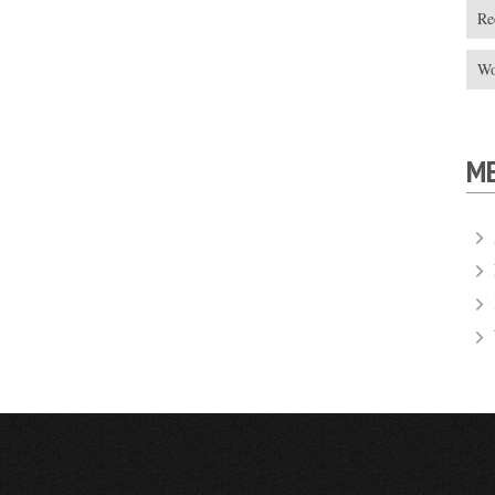
Re
Wo
M