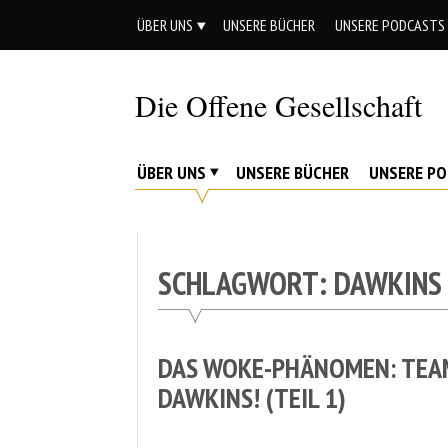
Skip
ÜBER UNS
UNSERE BÜCHER
UNSERE PODCASTS
to
content
Die Offene Gesellschaft
Liberalismus.
Ethik.
ÜBER UNS
UNSERE BÜCHER
UNSERE P
Argumente.
SCHLAGWORT:
DAWKINS
DAS WOKE-PHÄNOMEN: TEA
DAWKINS! (TEIL 1)