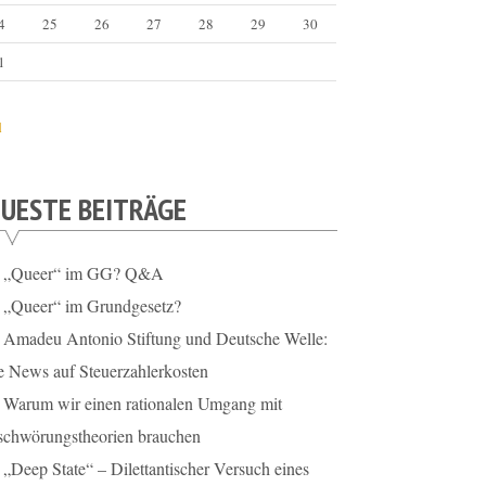
4
25
26
27
28
29
30
1
l
UESTE BEITRÄGE
„Queer“ im GG? Q&A
„Queer“ im Grundgesetz?
Amadeu Antonio Stiftung und Deutsche Welle:
e News auf Steuerzahlerkosten
Warum wir einen rationalen Umgang mit
schwörungstheorien brauchen
„Deep State“ – Dilettantischer Versuch eines