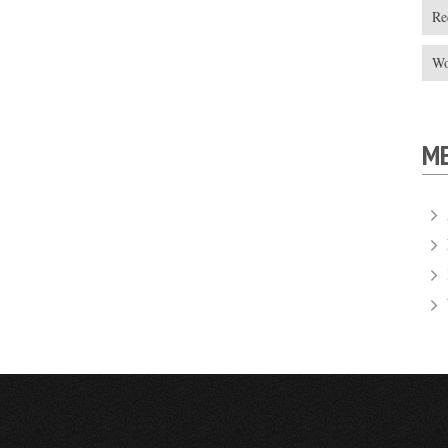
Re
Wo
M