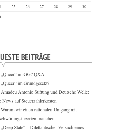
4
25
26
27
28
29
30
1
l
UESTE BEITRÄGE
„Queer“ im GG? Q&A
„Queer“ im Grundgesetz?
Amadeu Antonio Stiftung und Deutsche Welle:
e News auf Steuerzahlerkosten
Warum wir einen rationalen Umgang mit
schwörungstheorien brauchen
„Deep State“ – Dilettantischer Versuch eines