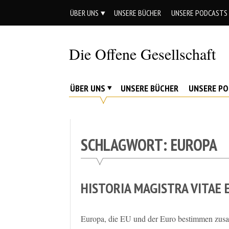
Skip
ÜBER UNS
UNSERE BÜCHER
UNSERE PODCASTS
to
content
Die Offene Gesellschaft
Liberalismus.
Ethik.
ÜBER UNS
UNSERE BÜCHER
UNSERE P
Argumente.
SCHLAGWORT:
EUROPA
HISTORIA MAGISTRA VITAE 
Europa, die EU und der Euro bestimmen zusam