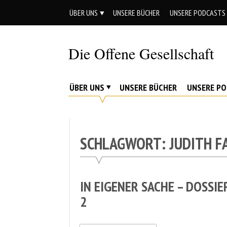
Skip
ÜBER UNS
UNSERE BÜCHER
UNSERE PODCASTS
to
content
Die Offene Gesellschaft
Liberalismus.
Ethik.
ÜBER UNS
UNSERE BÜCHER
UNSERE P
Argumente.
SCHLAGWORT:
JUDITH F
IN EIGENER SACHE – DOSS
2