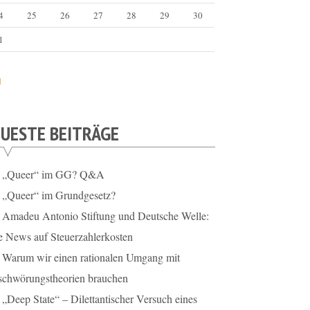
4
25
26
27
28
29
30
1
l
UESTE BEITRÄGE
„Queer“ im GG? Q&A
„Queer“ im Grundgesetz?
Amadeu Antonio Stiftung und Deutsche Welle:
e News auf Steuerzahlerkosten
Warum wir einen rationalen Umgang mit
schwörungstheorien brauchen
„Deep State“ – Dilettantischer Versuch eines