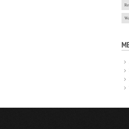
Re
Wo
M