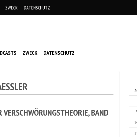
ZWECK
DATENSCHUTZ
ODCASTS
ZWECK
DATENSCHUTZ
AESSLER
IER VERSCHWÖRUNGSTHEORIE, BAND
1
1