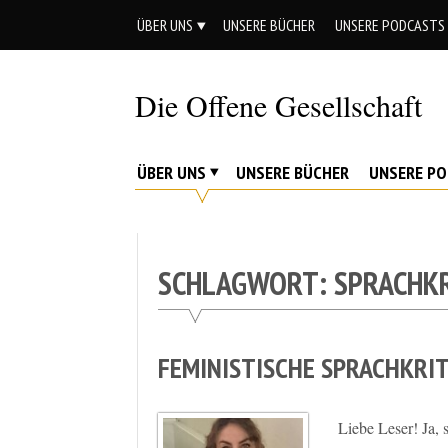
Skip
ÜBER UNS
UNSERE BÜCHER
UNSERE PODCASTS
to
content
Die Offene Gesellschaft
Liberalismus.
Ethik.
ÜBER UNS
UNSERE BÜCHER
UNSERE P
Argumente.
SCHLAGWORT:
SPRACHKR
FEMINISTISCHE SPRACHKRIT
Liebe Leser! Ja, 