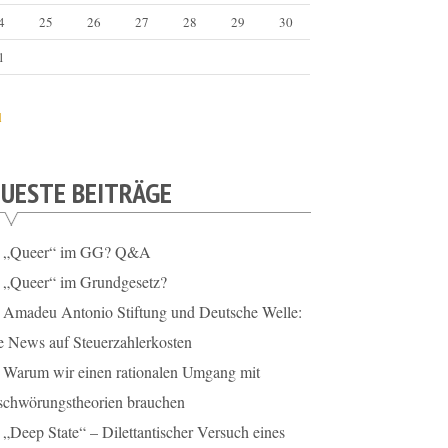
4
25
26
27
28
29
30
1
l
UESTE BEITRÄGE
„Queer“ im GG? Q&A
„Queer“ im Grundgesetz?
Amadeu Antonio Stiftung und Deutsche Welle:
e News auf Steuerzahlerkosten
Warum wir einen rationalen Umgang mit
schwörungstheorien brauchen
„Deep State“ – Dilettantischer Versuch eines