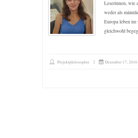
Leserinnen, wie a
weder als männlic
Europa leben im w
gleichwohl begeg
Projektphilosophie
Dezember 17, 2016