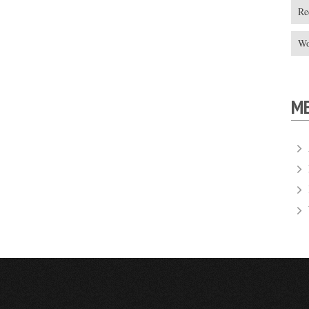
Re
Wo
M