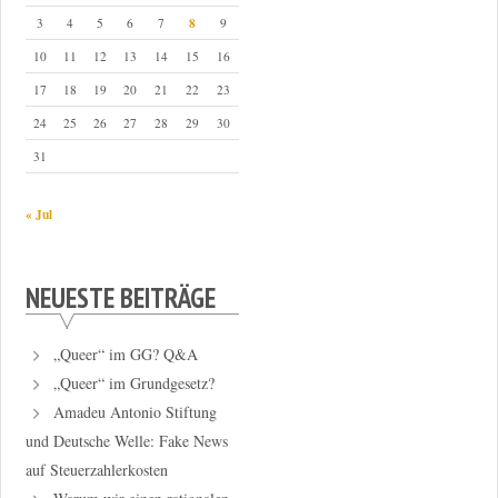
8
3
4
5
6
7
9
10
11
12
13
14
15
16
17
18
19
20
21
22
23
24
25
26
27
28
29
30
31
« Jul
NEUESTE BEITRÄGE
„Queer“ im GG? Q&A
„Queer“ im Grundgesetz?
Amadeu Antonio Stiftung
und Deutsche Welle: Fake News
auf Steuerzahlerkosten