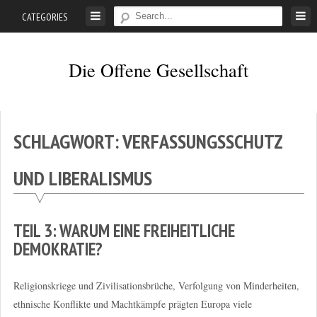
Skip
CATEGORIES
to
content
Die Offene Gesellschaft
Liberalismus.
Ethik.
Argumente.
SCHLAGWORT:
VERFASSUNGSSCHUTZ
UND LIBERALISMUS
TEIL 3: WARUM EINE FREIHEITLICHE
DEMOKRATIE?
Religionskriege und Zivilisationsbrüche, Verfolgung von Minderheiten,
ethnische Konflikte und Machtkämpfe prägten Europa viele