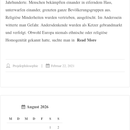
Jahrhunderte. Menschen bekämpften einander in eiferndem Hass,
unterwarfen einander, grenzten ganze Bevölkerungsgruppen aus.
Religiöse Minderheiten wurden vertrieben, ausgelöscht. Im Anderssein
witterte man Gefahr. Andersdenkende wurden als Ketzer gebrandmarkt
und verfolgt. Obwohl Europa niemals ethnische oder religiöse
Read More
Homogenität gekannt hatte, suchte man in
Projektphilosophie
Februar 22, 2021
August 2026
M
D
M
D
F
S
S
1
2