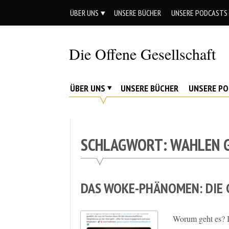
Skip
ÜBER UNS
UNSERE BÜCHER
UNSERE PODCASTS
to
content
Die Offene Gesellschaft
Liberalismus.
Ethik.
ÜBER UNS
UNSERE BÜCHER
UNSERE P
Argumente.
SCHLAGWORT:
WAHLEN 
DAS WOKE-PHÄNOMEN: DIE 
Worum geht es? 