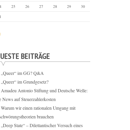
4
25
26
27
28
29
30
1
l
UESTE BEITRÄGE
„Queer“ im GG? Q&A
„Queer“ im Grundgesetz?
Amadeu Antonio Stiftung und Deutsche Welle:
e News auf Steuerzahlerkosten
Warum wir einen rationalen Umgang mit
schwörungstheorien brauchen
„Deep State“ – Dilettantischer Versuch eines