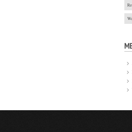
Re
Wo
M