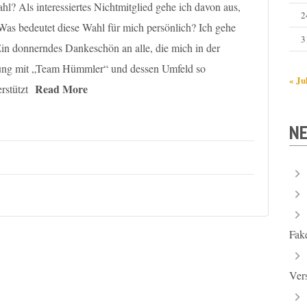
hl? Als interessiertes Nichtmitglied gehe ich davon aus,
2
s bedeutet diese Wahl für mich persönlich? Ich gehe
3
Ein donnerndes Dankeschön an alle, die mich in der
ung mit „Team Hümmler“ und dessen Umfeld so
« Ju
Read More
rstützt
NE
Fak
Ver