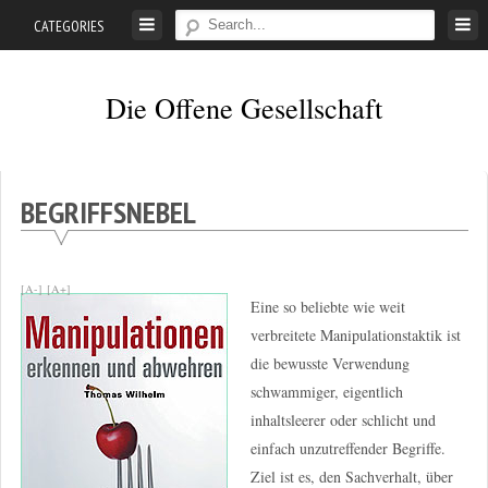
Skip
CATEGORIES
to
content
Die Offene Gesellschaft
Liberalismus.
Ethik.
Argumente.
BEGRIFFSNEBEL
[A-]
[A+]
Eine so beliebte wie weit
verbreitete Manipulationstaktik ist
die bewusste Verwendung
schwammiger, eigentlich
inhaltsleerer oder schlicht und
einfach unzutreffender Begriffe.
Ziel ist es, den Sachverhalt, über