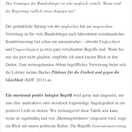
Das Vermögen der Bundesbürger ist sehr ungleich verteilt. Wann wird
die Regierung endlich etwas dagegen tun?
Der gedankliche Sprung von der
ungleichen
hin zur
ungerechten
Verteilung ist für viele Bundesbürger nach Jahrzehnten sozialstaatlicher
Konditionierung fast schon ein automatischer – obwohl
Ungleichheit
und
Ungerechtigkeit
ja zwei ganz verschiedene Begriffe sind. Wenn Sie
mir das jetzt nicht glauben, empfehle ich einen kurzen Blick in den
Duden. Zum weitergehenden Abbau begrifflicher Verwirrung bietet sich
die Lektüre meines Buches
Plädoyer für die Freiheit und gegen die
Gleichheit
(KDP, 2013) an.
Ein emotional positiv belegter Begriff
wird gerne mal eingesetzt, um
eine eher unattraktive oder moralisch fragwürdige Angelegenheit in ein
positives Licht zu rücken. Wie wirkungsvoll diese Taktik sein kann,
wenn sie regelmäßig und von „Meinungsbildnern“ eingesetzt wird, zeigt
ein Blick auf unsere politische Kultur: Die Begriffe
Generationenvertrag