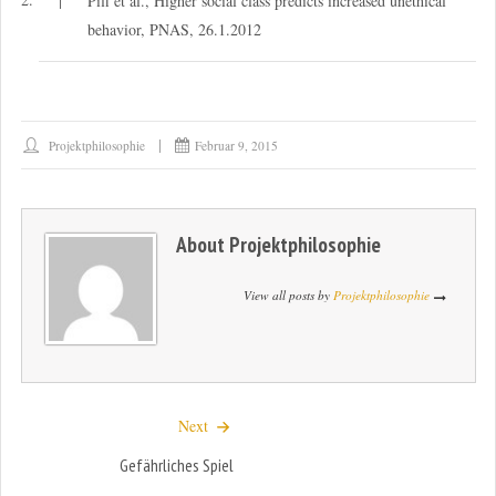
↑
Piff et al., Higher social class predicts increased unethical
behavior, PNAS, 26.1.2012
Projektphilosophie
Februar 9, 2015
About
Projektphilosophie
View all posts by
Projektphilosophie
Next
Gefährliches Spiel