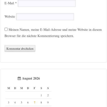
E-Mail
*
Website
Meinen Namen, meine E-Mail-Adresse und meine Website in diesem
Browser für die nächste Kommentierung speichern.
August 2026
M
D
M
D
F
S
S
1
2
7
3
4
5
6
8
9