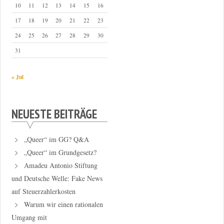
10
11
12
13
14
15
16
17
18
19
20
21
22
23
24
25
26
27
28
29
30
31
« Jul
NEUESTE BEITRÄGE
„Queer“ im GG? Q&A
„Queer“ im Grundgesetz?
Amadeu Antonio Stiftung
und Deutsche Welle: Fake News
auf Steuerzahlerkosten
Warum wir einen rationalen
Umgang mit