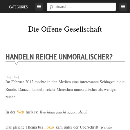
Skip
CATEGORIES
to
content
Die Offene Gesellschaft
Liberalismus.
Ethik.
Argumente.
HANDELN REICHE UNMORALISCHER?
[A-]
[A+]
Im Februar 2012 machte in den Medien eine interessante Schlagzeile die
Runde. Danach handeln reiche Menschen unmoralischer als weniger
reiche.
In der
Welt
hieß es:
Reichtum macht unmoralisch
Das gleiche Thema bei
Fokus
kam unter der Überschrift:
Reiche