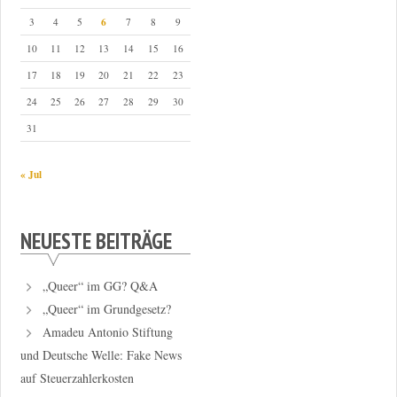
6
3
4
5
7
8
9
10
11
12
13
14
15
16
17
18
19
20
21
22
23
24
25
26
27
28
29
30
31
« Jul
NEUESTE BEITRÄGE
„Queer“ im GG? Q&A
„Queer“ im Grundgesetz?
Amadeu Antonio Stiftung
und Deutsche Welle: Fake News
auf Steuerzahlerkosten