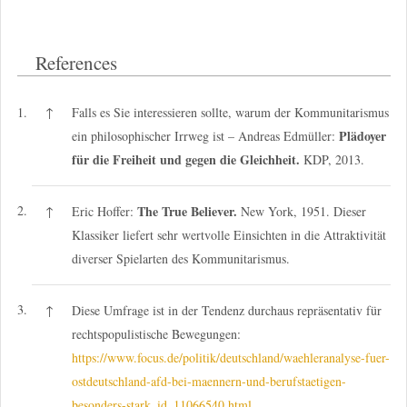
References
1.
↑
Falls es Sie interessieren sollte, warum der Kommunitarismus
Plädoyer
ein philosophischer Irrweg ist – Andreas Edmüller:
für die Freiheit und gegen die Gleichheit.
KDP, 2013.
2.
The True Believer.
↑
Eric Hoffer:
New York, 1951. Dieser
Klassiker liefert sehr wertvolle Einsichten in die Attraktivität
diverser Spielarten des Kommunitarismus.
3.
↑
Diese Umfrage ist in der Tendenz durchaus repräsentativ für
rechtspopulistische Bewegungen:
https://www.focus.de/politik/deutschland/waehleranalyse-fuer-
ostdeutschland-afd-bei-maennern-und-berufstaetigen-
besonders-stark_id_11066540.html