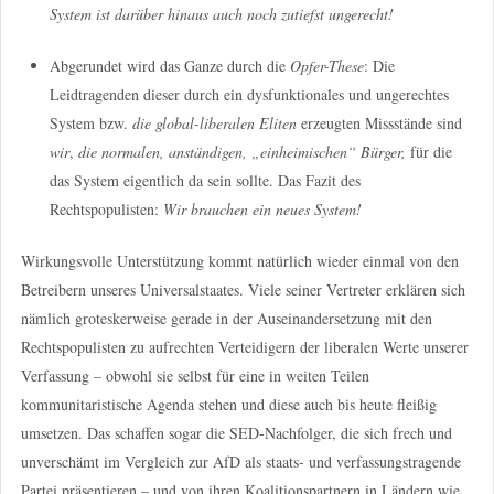
System ist darüber hinaus auch noch zutiefst ungerecht!
Abgerundet wird das Ganze durch die
Opfer-These
: Die
Leidtragenden dieser durch ein dysfunktionales und ungerechtes
System bzw.
die global-liberalen Eliten
erzeugten Missstände sind
wir
,
die normalen, anständigen, „einheimischen“ Bürger,
für die
das System eigentlich da sein sollte.
Das Fazit des
Rechtspopulisten:
Wir brauchen ein neues System!
Wirkungsvolle Unterstützung kommt natürlich wieder einmal von den
Betreibern unseres Universalstaates. Viele seiner Vertreter erklären sich
nämlich groteskerweise gerade in der Auseinandersetzung mit den
Rechtspopulisten zu aufrechten Verteidigern der liberalen Werte unserer
Verfassung – obwohl sie selbst für eine in weiten Teilen
kommunitaristische Agenda stehen und diese auch bis heute fleißig
umsetzen. Das schaffen sogar die SED-Nachfolger, die sich frech und
unverschämt im Vergleich zur AfD als staats- und verfassungstragende
Partei präsentieren – und von ihren Koalitionspartnern in Ländern wie