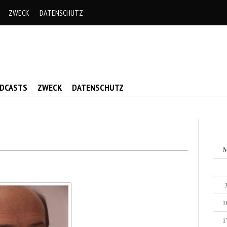
ZWECK
DATENSCHUTZ
ODCASTS
ZWECK
DATENSCHUTZ
1
1