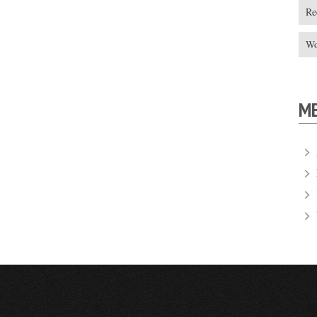
Re
Wo
M