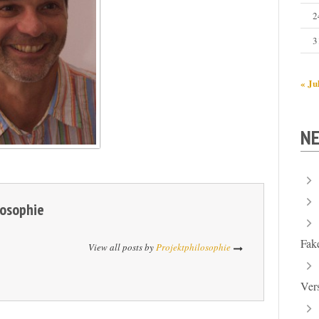
2
3
« Ju
NE
losophie
Fak
View all posts by
Projektphilosophie
Ver