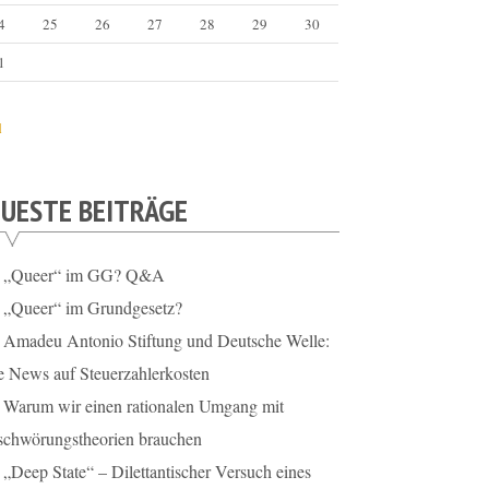
4
25
26
27
28
29
30
1
l
UESTE BEITRÄGE
„Queer“ im GG? Q&A
„Queer“ im Grundgesetz?
Amadeu Antonio Stiftung und Deutsche Welle:
e News auf Steuerzahlerkosten
Warum wir einen rationalen Umgang mit
schwörungstheorien brauchen
„Deep State“ – Dilettantischer Versuch eines