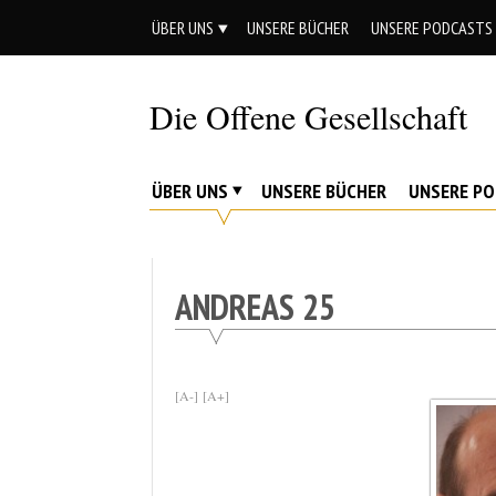
Skip
ÜBER UNS
UNSERE BÜCHER
UNSERE PODCASTS
to
content
Die Offene Gesellschaft
Liberalismus.
Ethik.
ÜBER UNS
UNSERE BÜCHER
UNSERE P
Argumente.
ANDREAS 25
[A-]
[A+]