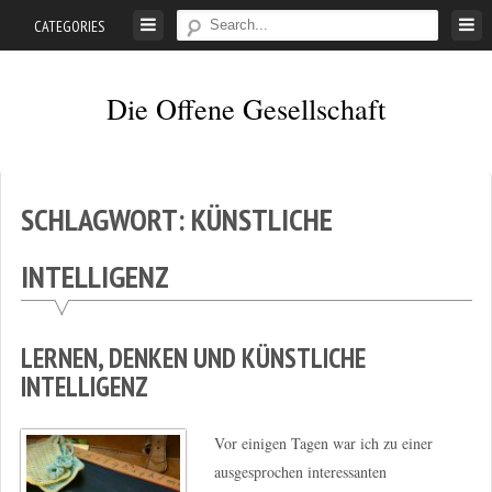
Skip
CATEGORIES
to
content
Die Offene Gesellschaft
Liberalismus.
Ethik.
Argumente.
SCHLAGWORT:
KÜNSTLICHE
INTELLIGENZ
LERNEN, DENKEN UND KÜNSTLICHE
INTELLIGENZ
Vor einigen Tagen war ich zu einer
ausgesprochen interessanten