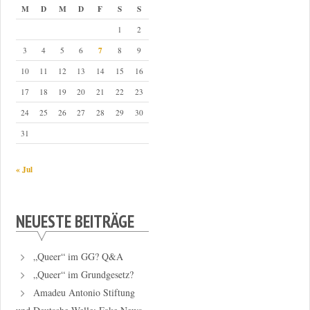
M
D
M
D
F
S
S
1
2
7
3
4
5
6
8
9
10
11
12
13
14
15
16
17
18
19
20
21
22
23
24
25
26
27
28
29
30
31
« Jul
NEUESTE BEITRÄGE
„Queer“ im GG? Q&A
„Queer“ im Grundgesetz?
Amadeu Antonio Stiftung