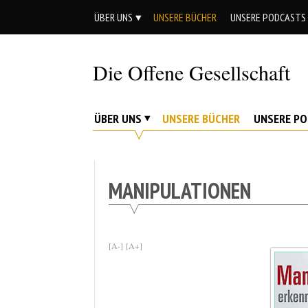
Skip
ÜBER UNS
UNSERE BÜCHER
UNSERE PODCASTS
to
content
Die Offene Gesellschaft
Liberalismus.
Ethik.
ÜBER UNS
UNSERE BÜCHER
UNSERE P
Argumente.
MANIPULATIONEN
[A-]
[A+]