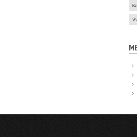
Re
Wo
M