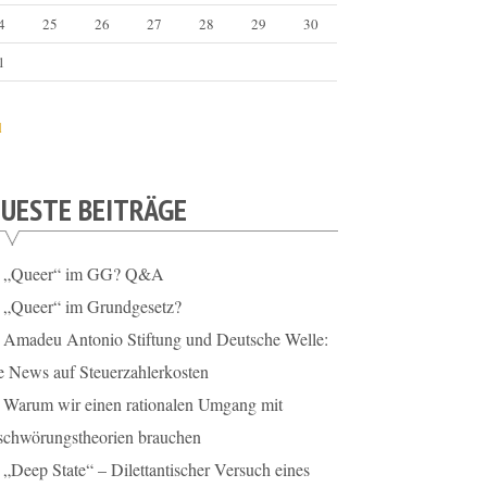
4
25
26
27
28
29
30
1
l
UESTE BEITRÄGE
„Queer“ im GG? Q&A
„Queer“ im Grundgesetz?
Amadeu Antonio Stiftung und Deutsche Welle:
e News auf Steuerzahlerkosten
Warum wir einen rationalen Umgang mit
schwörungstheorien brauchen
„Deep State“ – Dilettantischer Versuch eines