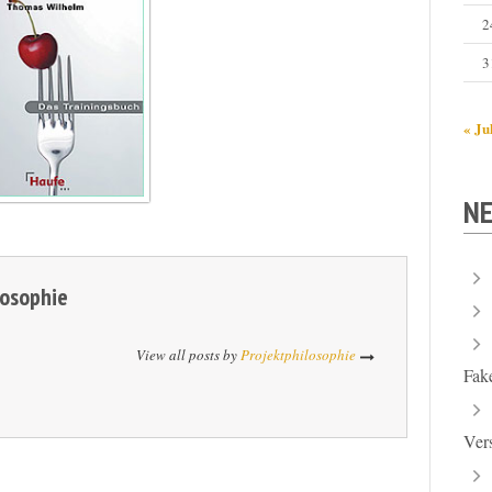
2
3
« Ju
NE
losophie
View all posts by
Projektphilosophie
Fak
Ver