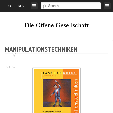
Skip
CATEGORIES
to
content
Die Offene Gesellschaft
Liberalismus.
Ethik.
Argumente.
MANIPULATIONSTECHNIKEN
[A-]
[A+]