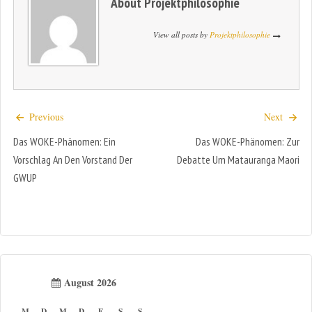
About
Projektphilosophie
View all posts by
Projektphilosophie
Previous
Next
Das WOKE-Phänomen: Ein
Das WOKE-Phänomen: Zur
Vorschlag An Den Vorstand Der
Debatte Um Matauranga Maori
GWUP
August 2026
M
D
M
D
F
S
S