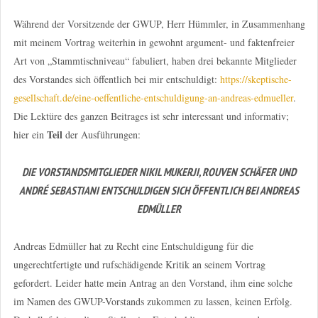
Während der Vorsitzende der GWUP, Herr Hümmler, in Zusammenhang
mit meinem Vortrag weiterhin in gewohnt argument- und faktenfreier
Art von „Stammtischniveau“ fabuliert, haben drei bekannte Mitglieder
des Vorstandes sich öffentlich bei mir entschuldigt:
https://skeptische-
gesellschaft.de/eine-oeffentliche-entschuldigung-an-andreas-edmueller
.
Die Lektüre des ganzen Beitrages ist sehr interessant und informativ;
Teil
hier ein
der Ausführungen:
DIE VORSTANDSMITGLIEDER NIKIL MUKERJI, ROUVEN SCHÄFER UND
ANDRÉ SEBASTIANI ENTSCHULDIGEN SICH ÖFFENTLICH BEI ANDREAS
EDMÜLLER
Andreas Edmüller hat zu Recht eine Entschuldigung für die
ungerechtfertigte und rufschädigende Kritik an seinem Vortrag
gefordert. Leider hatte mein Antrag an den Vorstand, ihm eine solche
im Namen des GWUP-Vorstands zukommen zu lassen, keinen Erfolg.