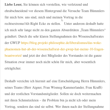
Liebe Leser,
Sie können sich vorstellen, wie verletzend und
ehrabschneidend vor diesem Hintergrund die Versuche Team Hümmlers
für mich bzw. uns sind, mich und meinen Vortrag in die
3)
rechtsextreme/Alt-Right Ecke zu stellen.
Unter anderem deshalb hatte
ich mich sehr lange nicht zu den ganzen Absurditäten „Team Hümmlers“
geäußert. Durch die sehr klaren Stellungnahmen des Wissenschaftsrates
der GWUP
https://blog.projekt-philosophie.de/liberalismus/das-woke-
phaenomen-hut-ab-der-wissenschaftsrat-der-gwup-hat-meine-10-fragen-
beantwortet/
und jetzt der drei Mitglieder des Vorstandes ist die ganze
Situation zwar immer noch nicht schön für mich, aber wesentlich
erträglicher.
Deshalb verzichte ich hiermit auf eine Entschuldigung Herrn Hümmlers,
seines Teams (Herr Aigner, Frau Wismeg-Kammerlander, Frau Krafft)
und der restlichen Vorstandsmitglieder. Sollen sie doch weitermachen
mit ihren Schmutzeleien – ihr Problem bin ja nicht ich oder mein
Vortrag, sondern das sind sie selbst. Wer ihnen nach der Stellungnahme