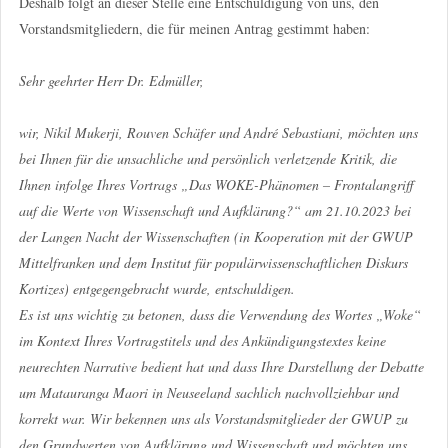
Deshalb folgt an dieser Stelle eine Entschuldigung von uns, den
Vorstandsmitgliedern, die für meinen Antrag gestimmt haben:
Sehr geehrter Herr Dr. Edmüller,
wir, Nikil Mukerji, Rouven Schäfer und André Sebastiani, möchten uns
bei Ihnen für die unsachliche und persönlich verletzende Kritik, die
Ihnen infolge Ihres Vortrags „Das WOKE-Phänomen – Frontalangriff
auf die Werte von Wissenschaft und Aufklärung?“ am 21.10.2023 bei
der Langen Nacht der Wissenschaften (in Kooperation mit der GWUP
Mittelfranken und dem Institut für populärwissenschaftlichen Diskurs
Kortizes) entgegengebracht wurde, entschuldigen.
Es ist uns wichtig zu betonen, dass die Verwendung des Wortes „Woke“
im Kontext Ihres Vortragstitels und des Ankündigungstextes keine
neurechten Narrative bedient hat und dass Ihre Darstellung der Debatte
um Matauranga Maori in Neuseeland sachlich nachvollziehbar und
korrekt war. Wir bekennen uns als Vorstandsmitglieder der GWUP zu
den Grundwerten von Aufklärung und Wissenschaft und möchten uns