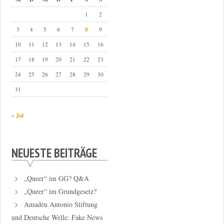
1
2
8
3
4
5
6
7
9
10
11
12
13
14
15
16
17
18
19
20
21
22
23
24
25
26
27
28
29
30
31
« Jul
NEUESTE BEITRÄGE
„Queer“ im GG? Q&A
„Queer“ im Grundgesetz?
Amadeu Antonio Stiftung
und Deutsche Welle: Fake News