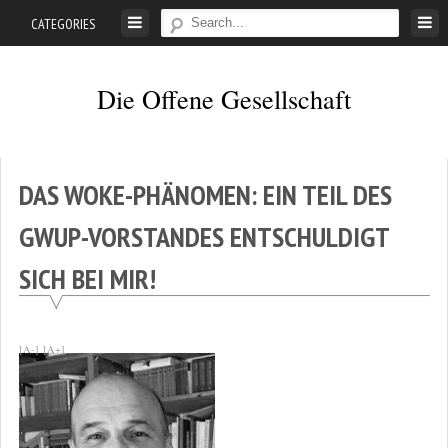
Skip
CATEGORIES
to
content
Die Offene Gesellschaft
Liberalismus.
Ethik.
Argumente.
DAS WOKE-PHÄNOMEN: EIN TEIL DES
GWUP-VORSTANDES ENTSCHULDIGT
SICH BEI MIR!
[A-]
[A+]