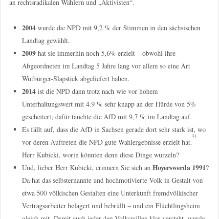
an rechtsradikalen Wählern und „Aktivisten“.
2004
wurde die NPD mit 9,2 % der Stimmen in den sächsischen
Landtag gewählt.
2009
hat sie immerhin noch 5,6% erzielt – obwohl ihre
Abgeordneten im Landtag 5 Jahre lang vor allem so eine Art
Wutbürger-Slapstick abgeliefert haben.
2014
ist die NPD dann trotz nach wie vor hohem
Unterhaltungswert mit 4.9 % sehr knapp an der Hürde von 5%
gescheitert; dafür tauchte die AfD mit 9,7 % im Landtag auf.
Es fällt auf, dass die AfD in Sachsen gerade dort sehr stark ist, wo
4)
vor deren Auftreten die NPD gute Wahlergebnisse erzielt hat.
Herr Kubicki, worin könnten denn diese Dinge wurzeln?
Hoyerswerda 1991
Und, lieber Herr Kubicki, erinnern Sie sich an
?
Da hat das selbsternannte und hochmotivierte Volk in Gestalt von
etwa 500 völkischen Gestalten eine Unterkunft fremdvölkischer
Vertragsarbeiter belagert und bebrüllt – und ein Flüchtlingsheim
gleich mit. Damit auch jeder den Volkswillen klar versteht, wurde