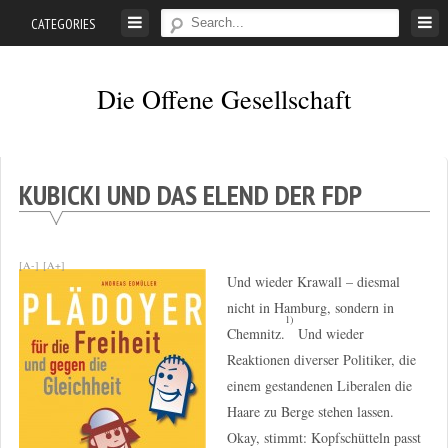
Skip
CATEGORIES
to
content
Die Offene Gesellschaft
Liberalismus.
Ethik.
Argumente.
KUBICKI UND DAS ELEND DER FDP
[A-]
[A+]
Und wieder Krawall – diesmal
nicht in Hamburg, sondern in
1)
Chemnitz.
Und wieder
Reaktionen diverser Politiker, die
einem gestandenen Liberalen die
Haare zu Berge stehen lassen.
Okay, stimmt: Kopfschütteln passt