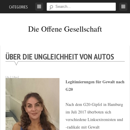
Skip
CATEGORIES
to
content
Die Offene Gesellschaft
Liberalismus.
Ethik.
Argumente.
ÜBER DIE UNGLEICHHEIT VON AUTOS
[A-]
[A+]
Legitimierungen für Gewalt nach
G20
Nach dem G20-Gipfel in Hamburg
im Juli 2017 überboten sich
verschiedene Linksextremisten und
-radikale mit Gewalt