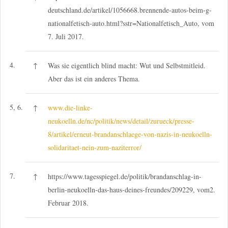
deutschland.de/artikel/1056668.brennende-autos-beim-g-
nationalfetisch-auto.html?sstr=Nationalfetisch_Auto, vom
7. Juli 2017.
4.
↑
Was sie eigentlich blind macht: Wut und Selbstmitleid.
Aber das ist ein anderes Thema.
5, 6.
↑
www.die-linke-
neukoelln.de/nc/politik/news/detail/zurueck/presse-
8/artikel/erneut-brandanschlaege-von-nazis-in-neukoelln-
solidaritaet-nein-zum-naziterror/
7.
↑
https://www.tagesspiegel.de/politik/brandanschlag-in-
berlin-neukoelln-das-haus-deines-freundes/209229, vom2.
Februar 2018.