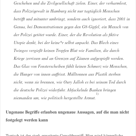
Geschehen und die Zivilgesellschaft zielen. Einer, der verharmlost,
dass Polizeigewalt in Hamburg nicht nur tagtäglich Menschen
betrifft und mitunter umbringt, sondern auch ignoriert, dass 2001 in
Genua, bei Demonstrationen gegen den G8-Gipfel, ein Mensch von
der Polizei getötet wurde. Einer, der die Revolution als fiktive
Utopie denkt, bei der keine*r selbst anpackt. Das Blech eines
Twingos vergießt keinen Tropfen Blut wie Familien, die durch
Kriege zerrissen und an Grenzen auf Zäunen aufgespießt werden.
Das Glas von Fensterscheiben fühlt keinen Schmerz wie Menschen,
die Hunger von innen auffrisst. Mülltonnen aus Plastik sterben
nicht, wenn sie brennen, wie Oury Jalloh es bei seinem Tod durch
die deutsche Polizei widerfuhr. Abfackelnde Banken bringen
1)
niemanden um, wie politisch hergestellte Armut.
Ungenaue Begriffe erlauben ungenaue Aussagen, auf die man nicht
festgelegt werden kann
Typisch ist der stark erweiterte Gewaltbegriff: Hier wird körperliche