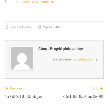
8.
↑
www.taz.de/!t5491024/
Projektphilosophie
August 8, 2018
About
Projektphilosophie
View all posts by
Projektphilosophie
Previous
Next
Der Fall Özil Und Gündogan
Kubicki Und Das Elend Der FDP