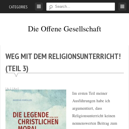
Skip
CATEGORIES
to
content
Die Offene Gesellschaft
Liberalismus.
Ethik.
Argumente.
WEG MIT DEM RELIGIONSUNTERRICHT!
(TEIL 3)
[A-]
[A+]
Im ersten Teil meiner
Ausführungen habe ich
argumentiert, dass
Religionsunterricht keinen
nennenswerten Beitrag zum