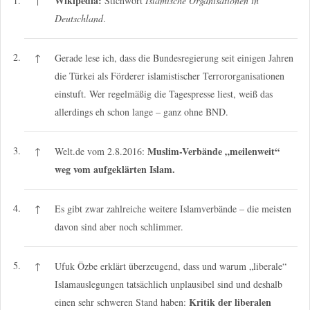
Wikipedia:
1.
↑
Stichwort
Islamische Organisationen in
Deutschland
.
2.
↑
Gerade lese ich, dass die Bundesregierung seit einigen Jahren
die Türkei als Förderer islamistischer Terrororganisationen
einstuft. Wer regelmäßig die Tagespresse liest, weiß das
allerdings eh schon lange – ganz ohne BND.
3.
Muslim-Verbände „meilenweit“
↑
Welt.de vom 2.8.2016:
weg vom aufgeklärten Islam.
4.
↑
Es gibt zwar zahlreiche weitere Islamverbände – die meisten
davon sind aber noch schlimmer.
5.
↑
Ufuk Özbe erklärt überzeugend, dass und warum „liberale“
Islamauslegungen tatsächlich unplausibel sind und deshalb
Kritik der liberalen
einen sehr schweren Stand haben: