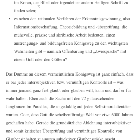
im Koran, der Bibel oder irgendeiner andern Heiligen Schrift zu
7)
finden seien;
es neben den rationalen Verfahren der Erkenntnisgewinnung, also
Informationsbeschaffung, Theoriebildung und -überprüfung, die
mühevolle, präzise und akribische Arbeit bedeuten, einen
anstrengungs- und bildungsfreien Königsweg zu den wichtigsten
Wahrheiten gibt – nämlich Offenbarung und „Zwiesprache“ mit
einem Gott oder den Göttern?
Das Dumme an diesem vermeintlichen Königsweg ist ganz einfach, dass
er bar jeder intersubjektiven bzw. vernünftigen Kontrolle ist – was
immer jemand ganz fest glaubt oder glauben will, kann und darf er für
wahr halten. Eben auch die Sache mit den 72 gutaussehenden
Jungfrauen im Paradies, die ungeduldig auf jeden Selbstmordattentäter
warten. Oder, dass Gott die scheibenförmige Welt vor etwa 6000 Jahren
geschaffen habe. Gerade die grundsätzliche Ablehnung intersubjektiver
und somit kritischer Überprüfung und vernünftiger Kontrolle von
Glaubensinhalten zugunsten subjektiver Glaubensstärke macht