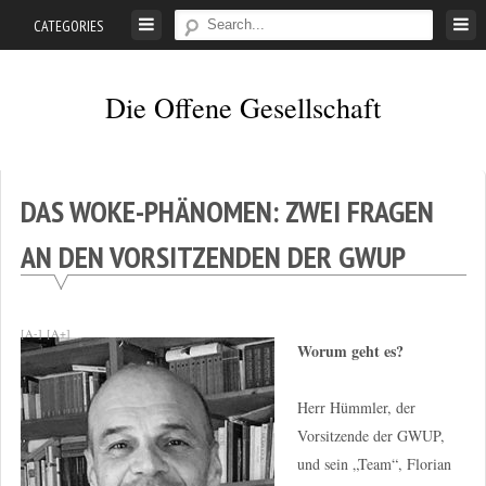
Skip
CATEGORIES
to
content
Die Offene Gesellschaft
Liberalismus.
Ethik.
Argumente.
DAS WOKE-PHÄNOMEN: ZWEI FRAGEN
AN DEN VORSITZENDEN DER GWUP
[A-]
[A+]
Worum geht es?
Herr Hümmler, der
Vorsitzende der GWUP,
und sein „Team“, Florian