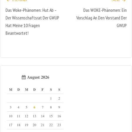
Das Woke-Phänomen: Hut Ab –
Das WOKE-Phänomen: Ein
Der Wissenschaftsrat Der GWUP
Vorschlag An Den Vorstand Der
Hat Meine 10 Fragen
GWUP
Beantwortet!
August 2026
M
D
M
D
F
S
S
1
2
6
3
4
5
7
8
9
10
11
12
13
14
15
16
17
18
19
20
21
22
23