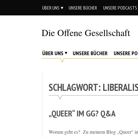
Skip
ÜBER UNS
UNSERE BÜCHER
UNSERE PODCASTS
to
content
Die Offene Gesellschaft
Liberalismus.
Ethik.
ÜBER UNS
UNSERE BÜCHER
UNSERE P
Argumente.
SCHLAGWORT:
LIBERALI
„QUEER“ IM GG? Q&A
Worum geht es? Zu meinem Blog „Queer“ im