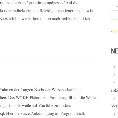
e/argumente-check/queer-im-grundgesetz/ Auf die
2
t oder indirekt ein; die Beleidigungen ignoriere ich wie
3
 Nazi, ich bin weder homophob noch verblödet und ich
« Ju
NE
Rahmen der Langen Nacht der Wissenschaften in
Fak
alten: Das WOKE-Phänomen: Frontalangriff auf die Werte
g ist mittlerweile auf YouTube zu finden:
Ver
qk Hier die kurze Ankündigung im Programmheft: