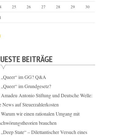
4
25
26
27
28
29
30
1
l
UESTE BEITRÄGE
„Queer“ im GG? Q&A
„Queer“ im Grundgesetz?
Amadeu Antonio Stiftung und Deutsche Welle:
e News auf Steuerzahlerkosten
Warum wir einen rationalen Umgang mit
schwörungstheorien brauchen
„Deep State“ – Dilettantischer Versuch eines